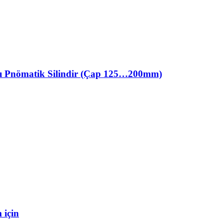
ı Pnömatik Silindir (Çap 125…200mm)
 için