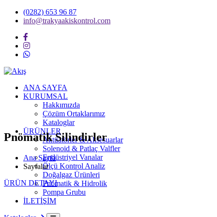
(0282) 653 96 87
info@trakyaakiskontrol.com
ANA SAYFA
KURUMSAL
Hakkımızda
Çözüm Ortaklarımız
Kataloglar
ÜRÜNLER
Pnömatik Silindirler
Aktüatörler & Aksesuarlar
Solenoid & Patlaç Valfler
Endüstriyel Vanalar
Ana Sayfa
Ölçü Kontrol Analiz
Sayfalar
Doğalgaz Ürünleri
ÜRÜN DETAYI
Pnömatik & Hidrolik
Pompa Grubu
İLETİŞİM