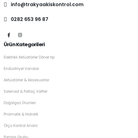
info@trakyaakiskontrol.com
0282 653 96 87
Ürün Kategorileri
Elektrikli Aktüatörler Döner tip
Endüstriyel Vanalar
Aktüatörler & Aksesuarlar
Solenoid & Patlaç Valfler
Doğalgaz Ürünleri
Pnömatik & Hidrolik
Ölçü Kontrol Analiz
Pompa Grubu