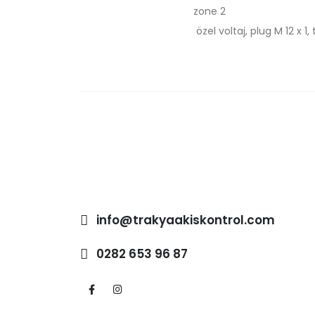
zone 2
özel voltaj, plug M 12 x 1
info@trakyaakiskontrol.com
0282 653 96 87