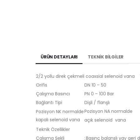
ÜRÜN DETAYLARI
TEKNİK BİLGİLER
2/2 yollu direk çekmeli coaxsial selenoid vana
Orifis
DN 10 – 50
Çalışma Basıncı
PN 0 – 100 Bar
Bağlantı Tipi
Dişli / flanşlı
Pozisyon NA normalde
Pozisyon NK normalde
kapalı selenoid vana
açık selenoid vana
Teknik Özellikler
Çalışma Şekli
:
Basınç balanslı yay geri 