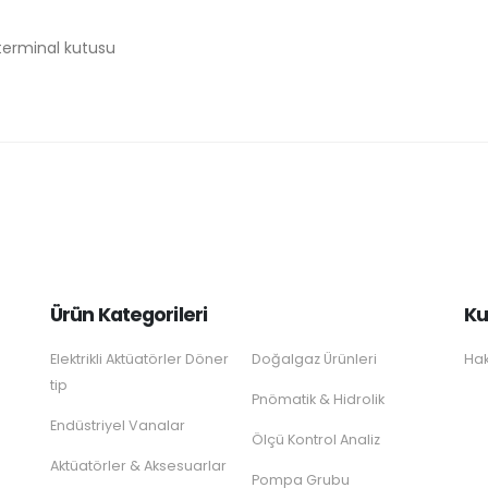
, terminal kutusu
Ürün Kategorileri
Ku
Elektrikli Aktüatörler Döner
Doğalgaz Ürünleri
Hak
tip
Pnömatik & Hidrolik
Endüstriyel Vanalar
Ölçü Kontrol Analiz
Aktüatörler & Aksesuarlar
Pompa Grubu