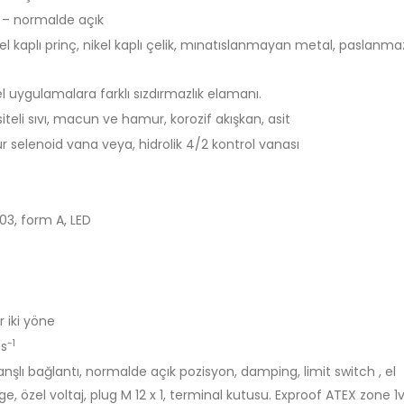
 – normalde açık
 nikel kaplı prinç, nikel kaplı çelik, mınatıslanmayan metal, paslanma
l uygulamalara farklı sızdırmazlık elamanı.
ositeli sıvı, macun ve hamur, korozif akışkan, asit
 selenoid vana veya, hidrolik 4/2 kontrol vanası
03, form A, LED
 iki yöne
-1
·s
flanşlı bağlantı, normalde açık pozisyon, damping, limit switch , el
lge, özel voltaj, plug M 12 x 1, terminal kutusu. Exproof ATEX zone 1