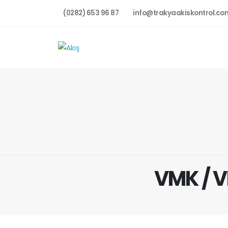
(0282) 653 96 87
info@trakyaakiskontrol.co
VMK / V