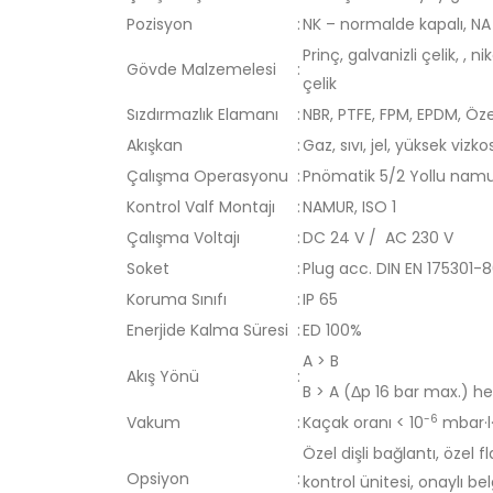
Pozisyon
:
NK – normalde kapalı, NA
Prinç, galvanizli çelik, ,
Gövde Malzemelesi
:
çelik
Sızdırmazlık Elamanı
:
NBR, PTFE, FPM, EPDM, Öze
Akışkan
:
Gaz, sıvı, jel, yüksek vizk
Çalışma Operasyonu
:
Pnömatik 5/2 Yollu namur
Kontrol Valf Montajı
:
NAMUR, ISO 1
Çalışma Voltajı
:
DC 24 V / AC 230 V
Soket
:
Plug acc. DIN EN 175301-8
Koruma Sınıfı
:
IP 65
Enerjide Kalma Süresi
:
ED 100%
A
>
B
Akış Yönü
:
B
>
A (Δp 16 bar max.) her
-6
Vakum
:
Kaçak oranı < 10
mbar·l
Özel dişli bağlantı, özel 
Opsiyon
:
kontrol ünitesi, onaylı be