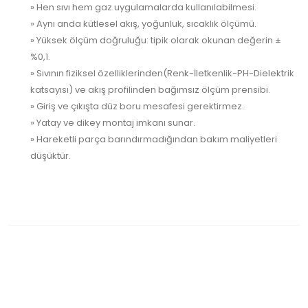
» Hen sıvı hem gaz uygulamalarda kullanılabilmesi.
» Aynı anda kütlesel akış, yoğunluk, sıcaklık ölçümü.
» Yüksek ölçüm doğruluğu: tipik olarak okunan değerin ±
%0,1.
» Sıvının fiziksel özelliklerinden(Renk-İletkenlik-PH-Dielektrik
katsayısı) ve akış profilinden bağımsız ölçüm prensibi.
» Giriş ve çıkışta düz boru mesafesi gerektirmez.
» Yatay ve dikey montaj imkanı sunar.
» Hareketli parça barındırmadığından bakım maliyetleri
düşüktür.