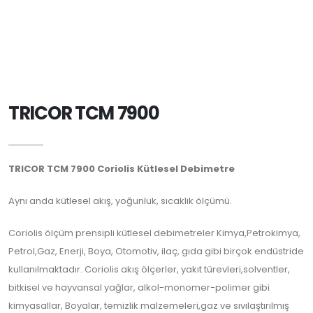
TRICOR TCM 7900
TRICOR TCM 7900 Coriolis Kütlesel Debimetre
Aynı anda kütlesel akış, yoğunluk, sıcaklık ölçümü.
Coriolis ölçüm prensipli kütlesel debimetreler Kimya,Petrokimya,
Petrol,Gaz, Enerji, Boya, Otomotiv, ilaç, gıda gibi birçok endüstride
kullanılmaktadır. Coriolis akış ölçerler, yakıt türevleri,solventler,
bitkisel ve hayvansal yağlar, alkol-monomer-polimer gibi
kimyasallar, Boyalar, temizlik malzemeleri,gaz ve sıvılaştırılmış