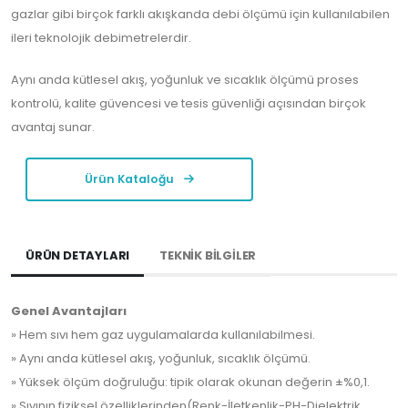
gazlar gibi birçok farklı akışkanda debi ölçümü için kullanılabilen
ileri teknolojik debimetrelerdir.
Aynı anda kütlesel akış, yoğunluk ve sıcaklık ölçümü proses
kontrolü, kalite güvencesi ve tesis güvenliği açısından birçok
avantaj sunar.
Ürün Kataloğu
ÜRÜN DETAYLARI
TEKNİK BİLGİLER
Genel Avantajları
» Hem sıvı hem gaz uygulamalarda kullanılabilmesi.
» Aynı anda kütlesel akış, yoğunluk, sıcaklık ölçümü.
» Yüksek ölçüm doğruluğu: tipik olarak okunan değerin ±%0,1.
» Sıvının fiziksel özelliklerinden(Renk-İletkenlik-PH-Dielektrik