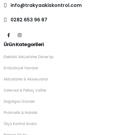
info@trakyaakiskontrol.com
0282 653 96 87
Ürün Kategorileri
Elektrikli Aktüatörler Döner tip
Endüstriyel Vanalar
Aktüatörler & Aksesuarlar
Solenoid & Patlaç Valfler
Doğalgaz Ürünleri
Pnömatik & Hidrolik
Ölçü Kontrol Analiz
Pompa Grubu