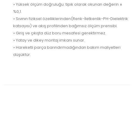
» Yüksek ölçüm doğruluğu: tipik olarak okunan değerin ±
%0,1.
» Sıvının fiziksel özelliklerinden(Renk-İletkenlik-PH-Dielektrik
katsayısı) ve akış profilinden bağımsız ölçüm prensibi.
» Giriş ve çıkışta düz boru mesafesi gerektirmez.
» Yatay ve dikey montaj imkanı sunar.
» Hareketli parça barındırmadığından bakım maliyetleri
düşüktür.