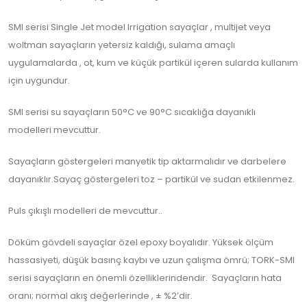
SMI serisi Single Jet model Irrigation sayaçlar , multijet veya
woltman sayaçların yetersiz kaldığı, sulama amaçlı
uygulamalarda , ot, kum ve küçük partikül içeren sularda kullanım
için uygundur.
SMI serisi su sayaçların 50°C ve 90°C sıcaklığa dayanıklı
modelleri mevcuttur.
Sayaçların göstergeleri manyetik tip aktarmalıdır ve darbelere
dayanıklır.Sayaç göstergeleri toz – partikül ve sudan etkilenmez.
Puls çıkışlı modelleri de mevcuttur..
Döküm gövdeli sayaçlar özel epoxy boyalıdır. Yüksek ölçüm
hassasiyeti, düşük basınç kaybı ve uzun çalışma ömrü; TORK-SMI
serisi sayaçların en önemli özelliklerindendir. Sayaçların hata
oranı; normal akış değerlerinde , ± %2’dir.