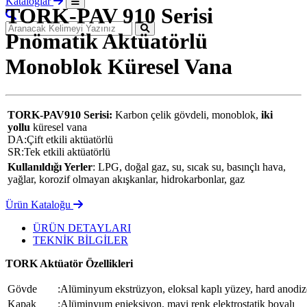
Kataloglar
TORK-PAV 910 Serisi
Pnömatik Aktüatörlü
Monoblok Küresel Vana
TORK-PAV910 Serisi:
Karbon çelik gövdeli, monoblok,
iki
yollu
küresel vana
DA:Çift etkili aktüatörlü
SR:Tek etkili aktüatörlü
Kullanıldığı Yerler
: LPG, doğal gaz, su, sıcak su, basınçlı hava,
yağlar, korozif olmayan akışkanlar, hidrokarbonlar, gaz
Ürün Kataloğu
ÜRÜN DETAYLARI
TEKNİK BİLGİLER
TORK Aktüatör Özellikleri
Gövde
:Alüminyum ekstrüzyon, eloksal kaplı yüzey, hard anodiz
Kapak
:Alüminyum enjeksiyon, mavi renk elektrostatik boyalı