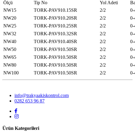
Ölçü
Tip No
Yol Adeti
Ba
NW15
TORK-PAV910.15SR
2/2
0-
NW20
TORK-PAV910.20SR
2/2
0-
NW25
TORK-PAV910.25SR
2/2
0-
NW32
TORK-PAV910.32SR
2/2
0-
NW40
TORK-PAV910.40SR
2/2
0-
NW50
TORK-PAV910.50SR
2/2
0-
NW65
TORK-PAV910.50SR
2/2
0-
NW80
TORK-PAV910.50SR
2/2
0-
NW100
TORK-PAV910.50SR
2/2
0-
info@trakyaakiskontrol.com
0282 653 96 87
Ürün Kategorileri