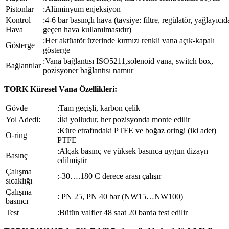
Pistonlar
:Alüminyum enjeksiyon
Kontrol
:4-6 bar basınçlı hava (tavsiye: filtre, regülatör, yağlayıcı
Hava
geçen hava kullanılmasıdır)
:Her aktüatör üzerinde kırmızı renkli vana açık-kapalı
Gösterge
gösterge
:Vana bağlantısı ISO5211,solenoid vana, switch box,
Bağlantılar
pozisyoner bağlantısı namur
TORK Küresel Vana Özellikleri:
Gövde
:Tam geçişli, karbon çelik
Yol Adedi:
:İki yolludur, her pozisyonda monte edilir
:Küre etrafındaki PTFE ve boğaz oringi (iki adet)
O-ring
PTFE
:Alçak basınç ve yüksek basınca uygun dizayn
Basınç
edilmiştir
Çalışma
:-30….180 C derece arası çalışır
sıcaklığı
Çalışma
: PN 25, PN 40 bar (NW15…NW100)
basıncı
Test
:Bütün valfler 48 saat 20 barda test edilir