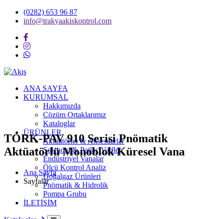
(0282) 653 96 87
info@trakyaakiskontrol.com
ANA SAYFA
KURUMSAL
Hakkımızda
Çözüm Ortaklarımız
Kataloglar
ÜRÜNLER
TORK-PAV 910 Serisi Pnömatik
Aktüatörler & Aksesuarlar
Aktüatörlü Monoblok Küresel Vana
Solenoid & Patlaç Valfler
Endüstriyel Vanalar
Ölçü Kontrol Analiz
Ana Sayfa
Doğalgaz Ürünleri
Sayfalar
Pnömatik & Hidrolik
Pompa Grubu
İLETİŞİM