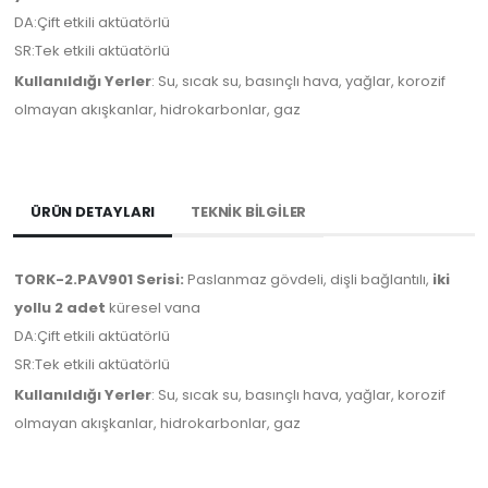
DA:Çift etkili aktüatörlü
SR:Tek etkili aktüatörlü
Kullanıldığı Yerler
: Su, sıcak su, basınçlı hava, yağlar, korozif
olmayan akışkanlar, hidrokarbonlar, gaz
ÜRÜN DETAYLARI
TEKNİK BİLGİLER
TORK-2.PAV901 Serisi:
Paslanmaz gövdeli, dişli bağlantılı,
iki
yollu 2 adet
küresel vana
DA:Çift etkili aktüatörlü
SR:Tek etkili aktüatörlü
Kullanıldığı Yerler
: Su, sıcak su, basınçlı hava, yağlar, korozif
olmayan akışkanlar, hidrokarbonlar, gaz