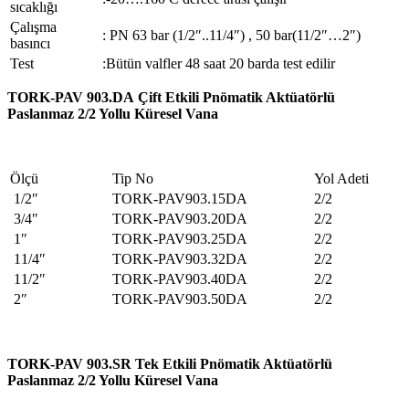
sıcaklığı
Çalışma
: PN 63 bar (1/2″..11/4″) , 50 bar(11/2″…2″)
basıncı
Test
:Bütün valfler 48 saat 20 barda test edilir
TORK-PAV 903.DA Çift Etkili Pnömatik Aktüatörlü
Paslanmaz 2/2 Yollu Küresel Vana
Ölçü
Tip No
Yol Adeti
1/2″
TORK-PAV903.15DA
2/2
3/4″
TORK-PAV903.20DA
2/2
1″
TORK-PAV903.25DA
2/2
11/4″
TORK-PAV903.32DA
2/2
11/2″
TORK-PAV903.40DA
2/2
2″
TORK-PAV903.50DA
2/2
TORK-PAV 903.SR Tek Etkili Pnömatik Aktüatörlü
Paslanmaz 2/2 Yollu Küresel Vana