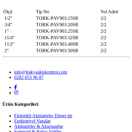
Ölçü
Tip No
Yol Adeti
1/2″
TORK-PAV903.15SR
2/2
3/4″
TORK-PAV903.20SR
2/2
1″
TORK-PAV903.25SR
2/2
11/4″
TORK-PAV903.32SR
2/2
11/2″
TORK-PAV903.40SR
2/2
2″
TORK-PAV903.50SR
2/2
info@trakyaakiskontrol.com
0282 653 96 87
Ürün Kategorileri
Elektrikli Aktüatörler Döner tip
Endüstriyel Vanalar
Aktüatörler & Aksesuarlar
Solenoid & Patlaç Valfler