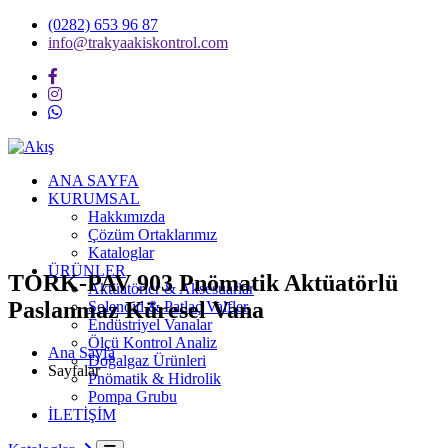
(0282) 653 96 87
info@trakyaakiskontrol.com
ANA SAYFA
KURUMSAL
Hakkımızda
Çözüm Ortaklarımız
Kataloglar
ÜRÜNLER
TORK-PAV 903 Pnömatik Aktüatörlü
Aktüatörler & Aksesuarlar
Paslanmaz Küresel Vana
Solenoid & Patlaç Valfler
Endüstriyel Vanalar
Ölçü Kontrol Analiz
Ana Sayfa
Doğalgaz Ürünleri
Sayfalar
Pnömatik & Hidrolik
Pompa Grubu
İLETİŞİM