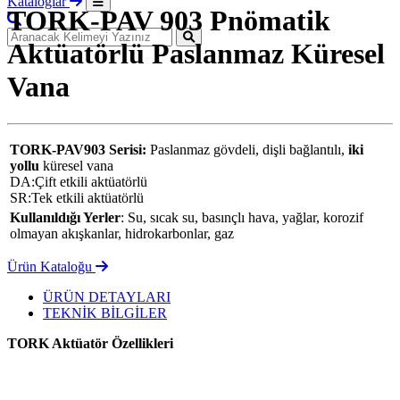
Kataloglar
TORK-PAV 903 Pnömatik
Aktüatörlü Paslanmaz Küresel
Vana
TORK-PAV903 Serisi:
Paslanmaz gövdeli, dişli bağlantılı,
iki
yollu
küresel vana
DA:Çift etkili aktüatörlü
SR:Tek etkili aktüatörlü
Kullanıldığı Yerler
: Su, sıcak su, basınçlı hava, yağlar, korozif
olmayan akışkanlar, hidrokarbonlar, gaz
Ürün Kataloğu
ÜRÜN DETAYLARI
TEKNİK BİLGİLER
TORK Aktüatör Özellikleri