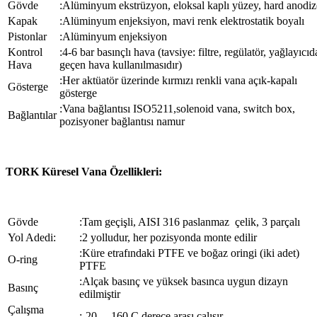
Gövde
:Alüminyum ekstrüzyon, eloksal kaplı yüzey, hard anodiz
Kapak
:Alüminyum enjeksiyon, mavi renk elektrostatik boyalı
Pistonlar
:Alüminyum enjeksiyon
Kontrol
:4-6 bar basınçlı hava (tavsiye: filtre, regülatör, yağlayıcı
Hava
geçen hava kullanılmasıdır)
:Her aktüatör üzerinde kırmızı renkli vana açık-kapalı
Gösterge
gösterge
:Vana bağlantısı ISO5211,solenoid vana, switch box,
Bağlantılar
pozisyoner bağlantısı namur
TORK Küresel Vana Özellikleri:
Gövde
:Tam geçişli, AISI 316 paslanmaz çelik, 3 parçalı
Yol Adedi:
:2 yolludur, her pozisyonda monte edilir
:Küre etrafındaki PTFE ve boğaz oringi (iki adet)
O-ring
PTFE
:Alçak basınç ve yüksek basınca uygun dizayn
Basınç
edilmiştir
Çalışma
:-20….160 C derece arası çalışır