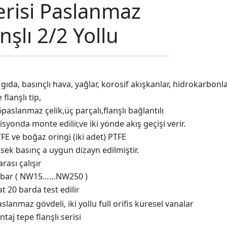
risi Paslanmaz
şlı 2/2 Yollu
 gıda, basınçlı hava, yağlar, korosif akışkanlar, hidrokarbonla
lanşlı tip,
paslanmaz çelik,üç parçalı,flanşlı bağlantılı
isyonda monte edilir,ve iki yönde akış geçişi verir.
FE ve boğaz oringi (iki adet) PTFE
sek basınç a uygun dizayn edilmiştir.
rası çalışır
0 bar ( NW15……NW250 )
t 20 barda test edilir
slanmaz gövdeli, iki yollu full orifis küresel vanalar
aj tepe flanşlı serisi