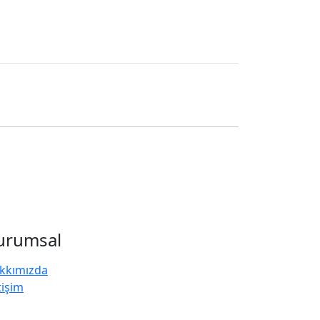
urumsal
kkımızda
tişim