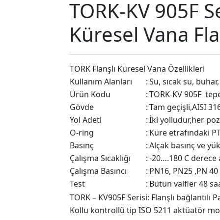
TORK-KV 905F Se
Küresel Vana Flan
TORK Flanşlı Küresel Vana Özellikleri
Kullanım Alanları
:
Su, sıcak su, buhar,
Ürün Kodu
:
TORK-KV 905F tepe f
Gövde
:
Tam geçişli,AISI 316
Yol Adeti
:
İki yolludur,her poz
O-ring
:
Küre etrafındaki PT
Basınç
:
Alçak basınç ve yük
Çalışma Sıcaklığı
:
-20….180 C derece a
Çalışma Basıncı
:
PN16, PN25 ,PN 4
Test
:
Bütün valfler 48 saa
TORK – KV905F Serisi: Flanşlı bağlantılı Pa
Kollu kontrollü tip ISO 5211 aktüatör mont