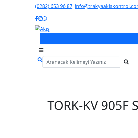
(0282) 653 96 87
info@trakyaakiskontrol.c
TORK-KV 905F Se