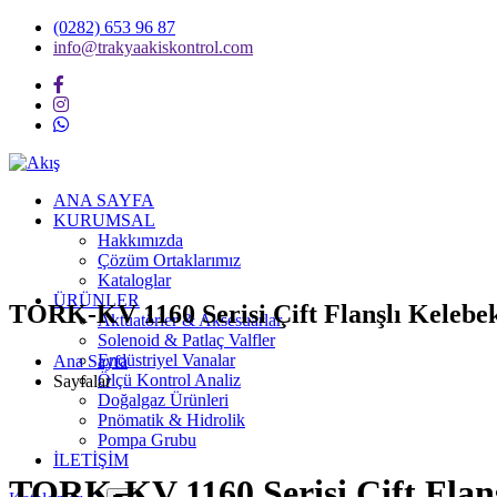
(0282) 653 96 87
info@trakyaakiskontrol.com
ANA SAYFA
KURUMSAL
Hakkımızda
Çözüm Ortaklarımız
Kataloglar
ÜRÜNLER
TORK-KV 1160 Serisi Çift Flanşlı Kelebe
Aktüatörler & Aksesuarlar
Solenoid & Patlaç Valfler
Endüstriyel Vanalar
Ana Sayfa
Ölçü Kontrol Analiz
Sayfalar
Doğalgaz Ürünleri
Pnömatik & Hidrolik
Pompa Grubu
İLETİŞİM
TORK-KV 1160 Serisi Çift Flan