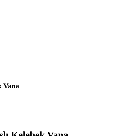
k Vana
şlı Kelebek Vana