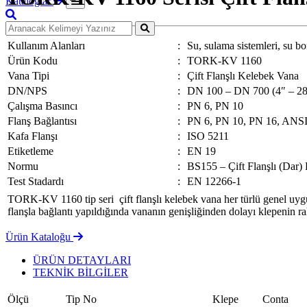
Kataloglar
Kullanım Alanları
:
Su, sulama sistemleri, su bor
Ürün Kodu
:
TORK-KV 1160
Vana Tipi
:
Çift Flanşlı Kelebek Vana
DN/NPS
:
DN 100 – DN 700 (4″ – 28
Çalışma Basıncı
:
PN 6, PN 10
Flanş Bağlantısı
:
PN 6, PN 10, PN 16, ANS
Kafa Flanşı
:
ISO 5211
Etiketleme
:
EN 19
Normu
:
BS155 – Çift Flanşlı (Dar)
Test Stadardı
:
EN 12266-1
TORK-KV 1160 tip seri çift flanşlı kelebek vana her türlü genel uygul
flanşla bağlantı yapıldığında vananın genişliğinden dolayı klepenin ra
Ürün Kataloğu
ÜRÜN DETAYLARI
TEKNİK BİLGİLER
Ölçü
Tip No
Klepe
Conta