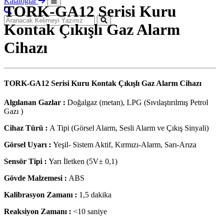
Kataloglar
TORK-GA12 Serisi Kuru
Kontak Çıkışlı Gaz Alarm
Cihazı
TORK-GA12 Serisi Kuru Kontak Çıkışlı Gaz Alarm Cihazı
Algılanan Gazlar :
Doğalgaz (metan), LPG (Sıvılaştırılmış Petrol
Gazı )
Cihaz Türü :
A Tipi (Görsel Alarm, Sesli Alarm ve Çıkış Sinyali)
Görsel Uyarı :
Yeşil- Sistem Aktif, Kırmızı-Alarm, Sarı-Arıza
Sensör Tipi :
Yarı İletken (5V± 0,1)
Gövde Malzemesi :
ABS
Kalibrasyon Zamanı :
1,5 dakika
Reaksiyon Zamanı :
<10 saniye