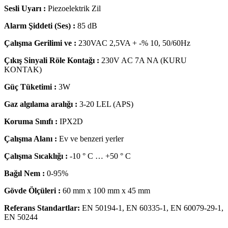
Sesli Uyarı :
Piezoelektrik Zil
Alarm Şiddeti (Ses) :
85 dB
Çalışma Gerilimi ve :
230VAC 2,5VA + -% 10, 50/60Hz
Çıkış Sinyali Röle Kontağı :
230V AC 7A NA (KURU
KONTAK)
Güç Tüketimi :
3W
Gaz algılama aralığı :
3-20 LEL (APS)
Koruma Sınıfı :
IPX2D
Çalışma Alanı :
Ev ve benzeri yerler
Çalışma Sıcaklığı :
-10 ° C … +50 ° C
Bağıl Nem :
0-95%
Gövde Ölçüleri :
60 mm x 100 mm x 45 mm
Referans Standartlar:
EN 50194-1, EN 60335-1, EN 60079-29-1,
EN 50244