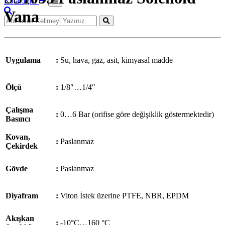
Kataloglar
Vana
Uygulama
:
Su, hava, gaz, asit, kimyasal madde
Ölçü
:
1/8″…1/4″
Çalışma
:
0…6 Bar (orifise göre değişiklik göstermektedir)
Basıncı
Kovan,
:
Paslanmaz
Çekirdek
Gövde
:
Paslanmaz
Diyafram
:
Viton İstek üzerine PTFE, NBR, EPDM
Akışkan
:
-10°C…160 °C