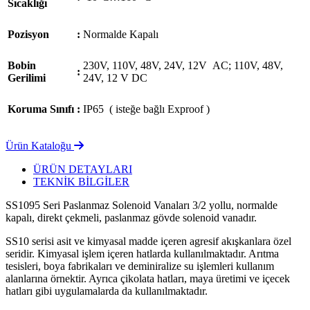
Sıcaklığı
Pozisyon
:
Normalde Kapalı
Bobin
230V, 110V, 48V, 24V, 12V AC; 110V, 48V,
:
Gerilimi
24V, 12 V DC
Koruma Sınıfı
:
IP65 ( isteğe bağlı Exproof )
Ürün Kataloğu
ÜRÜN DETAYLARI
TEKNİK BİLGİLER
SS1095 Seri Paslanmaz Solenoid Vanaları 3/2 yollu, normalde
kapalı, direkt çekmeli, paslanmaz gövde solenoid vanadır.
SS10 serisi asit ve kimyasal madde içeren agresif akışkanlara özel
seridir. Kimyasal işlem içeren hatlarda kullanılmaktadır. Arıtma
tesisleri, boya fabrikaları ve deminiralize su işlemleri kullanım
alanlarına örnektir. Ayrıca çikolata hatları, maya üretimi ve içecek
hatları gibi uygulamalarda da kullanılmaktadır.