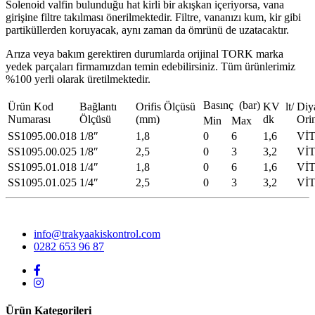
Solenoid valfin bulunduğu hat kirli bir akışkan içeriyorsa, vana
girişine filtre takılması önerilmektedir. Filtre, vananızı kum, kir gibi
partiküllerden koruyacak, aynı zaman da ömrünü de uzatacaktır.
Arıza veya bakım gerektiren durumlarda orijinal TORK marka
yedek parçaları firmamızdan temin edebilirsiniz. Tüm ürünlerimiz
%100 yerli olarak üretilmektedir.
Basınç (bar)
Ürün Kod
Bağlantı
Orifis Ölçüsü
KV lt/
Diy
Numarası
Ölçüsü
(mm)
dk
Ori
Min
Max
SS1095.00.018
1/8″
1,8
0
6
1,6
Vİ
SS1095.00.025
1/8″
2,5
0
3
3,2
Vİ
SS1095.01.018
1/4″
1,8
0
6
1,6
Vİ
SS1095.01.025
1/4″
2,5
0
3
3,2
Vİ
info@trakyaakiskontrol.com
0282 653 96 87
Ürün Kategorileri