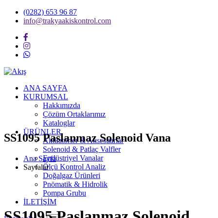
(0282) 653 96 87
info@trakyaakiskontrol.com
ANA SAYFA
KURUMSAL
Hakkımızda
Çözüm Ortaklarımız
Kataloglar
ÜRÜNLER
SS1095 Paslanmaz Solenoid Vana
Aktüatörler & Aksesuarlar
Solenoid & Patlaç Valfler
Endüstriyel Vanalar
Ana Sayfa
Ölçü Kontrol Analiz
Sayfalar
Doğalgaz Ürünleri
Pnömatik & Hidrolik
Pompa Grubu
İLETİŞİM
SS1095 Paslanmaz Solenoid