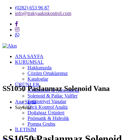
(0282) 653 96 87
info@trakyaakiskontrol.com
ANA SAYFA
KURUMSAL
Hakkımızda
Çözüm Ortaklarımız
Kataloglar
ÜRÜNLER
SS1050 Paslanmaz Solenoid Vana
Aktüatörler & Aksesuarlar
Solenoid & Patlaç Valfler
Endüstriyel Vanalar
Ana Sayfa
Ölçü Kontrol Analiz
Sayfalar
Doğalgaz Ürünleri
Pnömatik & Hidrolik
Pompa Grubu
İLETİŞİM
SS1050 Paslanmaz Solenoid