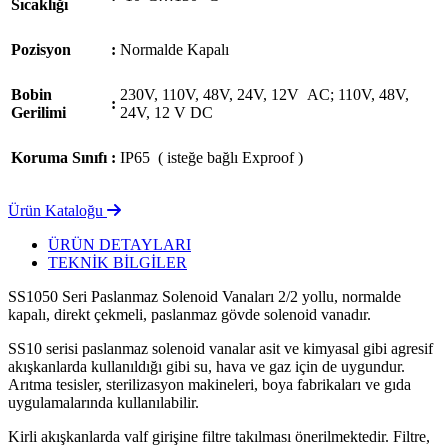
Sıcaklığı
Pozisyon
:
Normalde Kapalı
Bobin
230V, 110V, 48V, 24V, 12V AC; 110V, 48V,
:
Gerilimi
24V, 12 V DC
Koruma Sınıfı
:
IP65 ( isteğe bağlı Exproof )
Ürün Kataloğu
ÜRÜN DETAYLARI
TEKNİK BİLGİLER
SS1050 Seri Paslanmaz Solenoid Vanaları 2/2 yollu, normalde
kapalı, direkt çekmeli, paslanmaz gövde solenoid vanadır.
SS10 serisi paslanmaz solenoid vanalar asit ve kimyasal gibi agresif
akışkanlarda kullanıldığı gibi su, hava ve gaz için de uygundur.
Arıtma tesisler, sterilizasyon makineleri, boya fabrikaları ve gıda
uygulamalarında kullanılabilir.
Kirli akışkanlarda valf girişine filtre takılması önerilmektedir. Filtre,