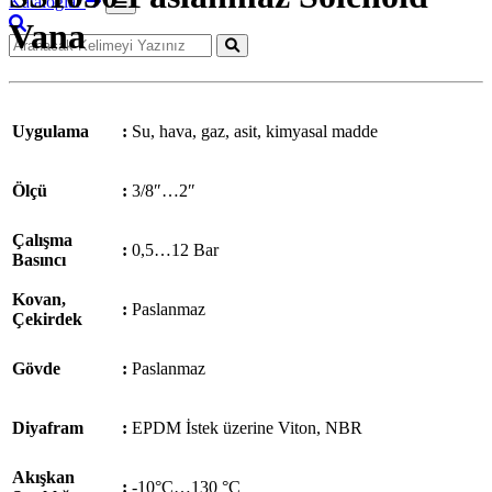
Kataloglar
Vana
Uygulama
:
Su, hava, gaz, asit, kimyasal madde
Ölçü
:
3/8″…2″
Çalışma
:
0,5…12 Bar
Basıncı
Kovan,
:
Paslanmaz
Çekirdek
Gövde
:
Paslanmaz
Diyafram
:
EPDM İstek üzerine Viton, NBR
Akışkan
:
-10°C…130 °C