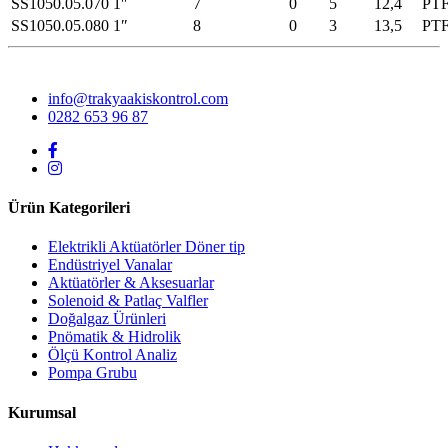
SS1050.05.070
1″
7
0
5
12,4
PT
SS1050.05.080
1″
8
0
3
13,5
PT
info@trakyaakiskontrol.com
0282 653 96 87
Ürün Kategorileri
Elektrikli Aktüatörler Döner tip
Endüstriyel Vanalar
Aktüatörler & Aksesuarlar
Solenoid & Patlaç Valfler
Doğalgaz Ürünleri
Pnömatik & Hidrolik
Ölçü Kontrol Analiz
Pompa Grubu
Kurumsal