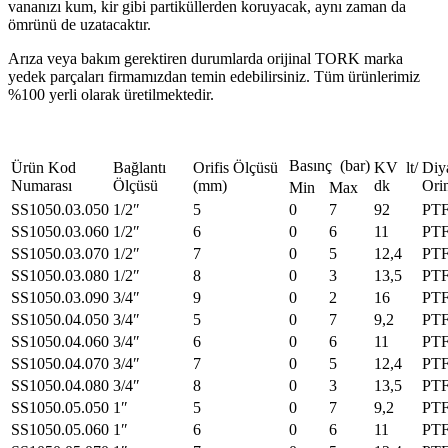
vananızı kum, kir gibi partiküllerden koruyacak, aynı zaman da
ömrünü de uzatacaktır.
Arıza veya bakım gerektiren durumlarda orijinal TORK marka
yedek parçaları firmamızdan temin edebilirsiniz. Tüm ürünlerimiz
%100 yerli olarak üretilmektedir.
Basınç (bar)
Ürün Kod
Bağlantı
Orifis Ölçüsü
KV lt/
Diy
Numarası
Ölçüsü
(mm)
dk
Ori
Min
Max
SS1050.03.050
1/2″
5
0
7
92
PT
SS1050.03.060
1/2″
6
0
6
11
PT
SS1050.03.070
1/2″
7
0
5
12,4
PT
SS1050.03.080
1/2″
8
0
3
13,5
PT
SS1050.03.090
3/4″
9
0
2
16
PT
SS1050.04.050
3/4″
5
0
7
9,2
PT
SS1050.04.060
3/4″
6
0
6
11
PT
SS1050.04.070
3/4″
7
0
5
12,4
PT
SS1050.04.080
3/4″
8
0
3
13,5
PT
SS1050.05.050
1″
5
0
7
9,2
PT
SS1050.05.060
1″
6
0
6
11
PT