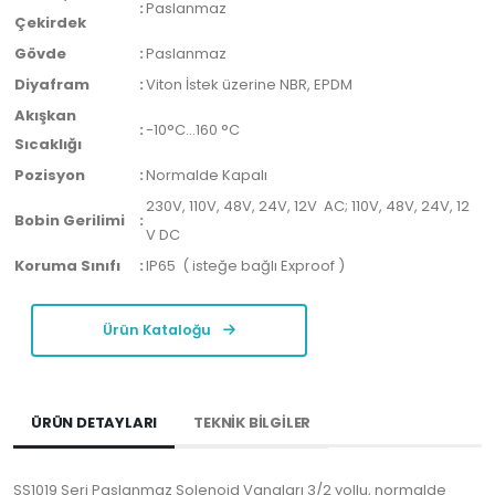
:
Paslanmaz
Çekirdek
Gövde
:
Paslanmaz
Diyafram
:
Viton İstek üzerine NBR, EPDM
Akışkan
:
-10°C…160 °C
Sıcaklığı
Pozisyon
:
Normalde Kapalı
230V, 110V, 48V, 24V, 12V AC; 110V, 48V, 24V, 12
Bobin Gerilimi
:
V DC
Koruma Sınıfı
:
IP65 ( isteğe bağlı Exproof )
Ürün Kataloğu
ÜRÜN DETAYLARI
TEKNİK BİLGİLER
SS1019 Seri Paslanmaz Solenoid Vanaları 3/2 yollu, normalde