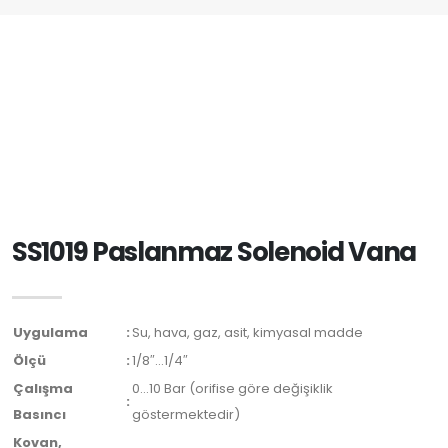
SS1019 Paslanmaz Solenoid Vana
Uygulama
:
Su, hava, gaz, asit, kimyasal madde
Ölçü
:
1/8″…1/4″
Çalışma
0…10 Bar (orifise göre değişiklik
:
Basıncı
göstermektedir)
Kovan,