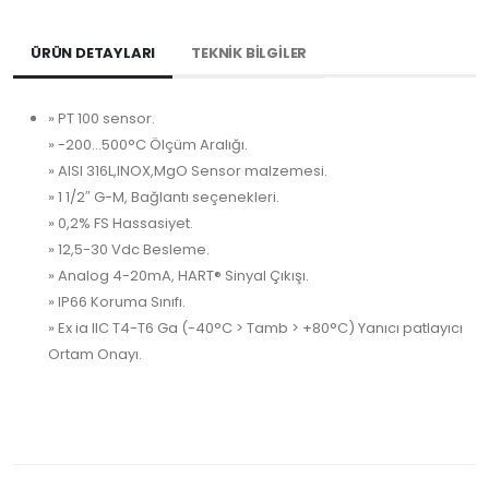
ÜRÜN DETAYLARI
TEKNİK BİLGİLER
» PT 100 sensor.
» -200…500°C Ölçüm Aralığı.
» AISI 316L,INOX,MgO Sensor malzemesi.
» 1 1/2″ G-M, Bağlantı seçenekleri.
» 0,2% FS Hassasiyet.
» 12,5-30 Vdc Besleme.
» Analog 4-20mA, HART® Sinyal Çıkışı.
» IP66 Koruma Sınıfı.
» Ex ia IIC T4-T6 Ga (-40°C > Tamb > +80°C) Yanıcı patlayıcı
Ortam Onayı.