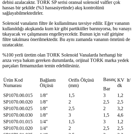
debisi azalacaktır. TORK SP serisi oransal solenoid valfler çok
hassas bir şekilde (%3 hassasiyetinde) akış kontrolünü
sağlayabilmektedirler.
Solenoid vanaların filtre ile kullanılması tavsiye edilir. Eğer vananın
kullanıldığı akışkanda kum kir gibi partiküller barınıyorsa, bu vanayı
tıkayacak ve çalışmasını engelleyecektir. Bunun için valf girişine
filtre takılması önerilmektedir. Bu aynı zamanda vananın ömrünü de
uzatacaktır.
%100 yerli üretim olan TORK Solenoid Vanalarda herhangi bir
arıza veya bakım gereken durumlarda, orijinal TORK marka yedek
parçaları firmamızdan temin edebilirsiniz.
Basınç
Ürün Kod
Bağlantı
Orifis Ölçüsü
KV lt/
Numarası
Ölçüsü
(mm)
dk
Bar
SP1070.00.015
1/8″
1,5
3
1,2
SP1070.00.020
1/8″
2
2,5
2,5
SP1070.00.025
1/8″
2,5
2
3,2
SP1070.00.030
1/8″
3
1,5
4,6
SP1070.01.015
1/4″
1,5
3
1,2
SP1070.01.020
1/4″
2
2,5
2,5