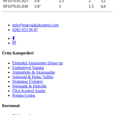
SP1070.01.025
1/4″
2,5
2
3,2
SP1070.01.030
1/4″
3
1,5
4,6
info@trakyaakiskontrol.com
0282 653 96 87
Ürün Kategorileri
Elektrikli Aktüatörler Döner tip
Endüstriyel Vanalar
Aktüatörler & Aksesuarlar
Solenoid & Patlaç Valfler
Doğalgaz Ürünleri
Pnömatik & Hidrolik
Ölçü Kontrol Analiz
Pompa Grubu
Kurumsal