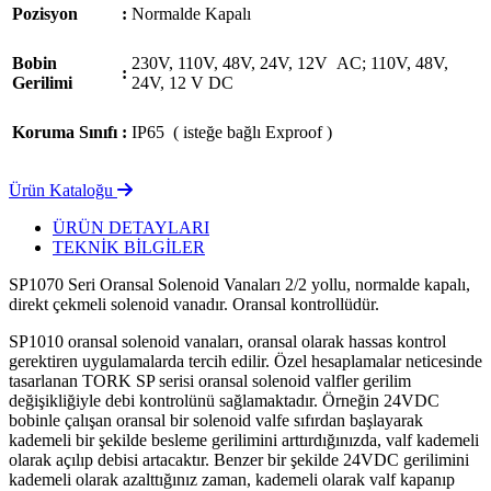
Pozisyon
:
Normalde Kapalı
Bobin
230V, 110V, 48V, 24V, 12V AC; 110V, 48V,
:
Gerilimi
24V, 12 V DC
Koruma Sınıfı
:
IP65 ( isteğe bağlı Exproof )
Ürün Kataloğu
ÜRÜN DETAYLARI
TEKNİK BİLGİLER
SP1070 Seri Oransal Solenoid Vanaları 2/2 yollu, normalde kapalı,
direkt çekmeli solenoid vanadır. Oransal kontrollüdür.
SP1010 oransal solenoid vanaları, oransal olarak hassas kontrol
gerektiren uygulamalarda tercih edilir. Özel hesaplamalar neticesinde
tasarlanan TORK SP serisi oransal solenoid valfler gerilim
değişikliğiyle debi kontrolünü sağlamaktadır. Örneğin 24VDC
bobinle çalışan oransal bir solenoid valfe sıfırdan başlayarak
kademeli bir şekilde besleme gerilimini arttırdığınızda, valf kademeli
olarak açılıp debisi artacaktır. Benzer bir şekilde 24VDC gerilimini
kademeli olarak azalttığınız zaman, kademeli olarak valf kapanıp