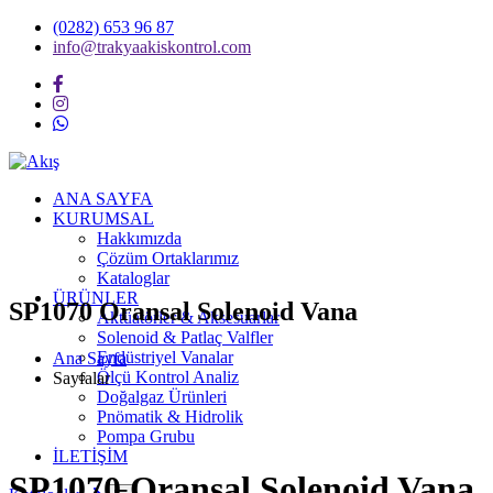
(0282) 653 96 87
info@trakyaakiskontrol.com
ANA SAYFA
KURUMSAL
Hakkımızda
Çözüm Ortaklarımız
Kataloglar
ÜRÜNLER
SP1070 Oransal Solenoid Vana
Aktüatörler & Aksesuarlar
Solenoid & Patlaç Valfler
Endüstriyel Vanalar
Ana Sayfa
Ölçü Kontrol Analiz
Sayfalar
Doğalgaz Ürünleri
Pnömatik & Hidrolik
Pompa Grubu
İLETİŞİM
SP1070 Oransal Solenoid Vana