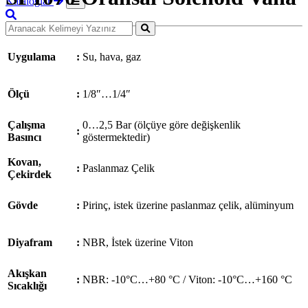
Kataloglar
Uygulama
:
Su, hava, gaz
Ölçü
:
1/8″…1/4″
Çalışma
0…2,5 Bar (ölçüye göre değişkenlik
:
Basıncı
göstermektedir)
Kovan,
:
Paslanmaz Çelik
Çekirdek
Gövde
:
Pirinç, istek üzerine paslanmaz çelik, alüminyum
Diyafram
:
NBR, İstek üzerine Viton
Akışkan
:
NBR: -10°C…+80 °C / Viton: -10°C…+160 °C
Sıcaklığı