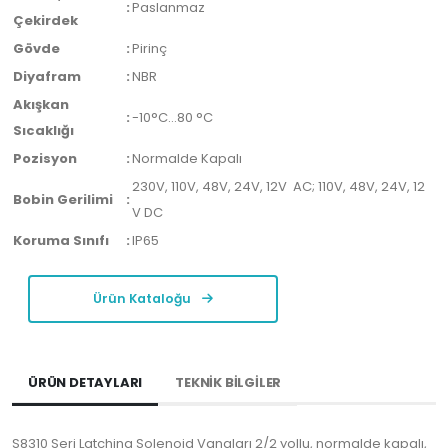
:
Paslanmaz
Çekirdek
Gövde
:
Pirinç
Diyafram
:
NBR
Akışkan
:
-10°C…80 °C
Sıcaklığı
Pozisyon
:
Normalde Kapalı
230V, 110V, 48V, 24V, 12V AC; 110V, 48V, 24V, 12
Bobin Gerilimi
:
V DC
Koruma Sınıfı
:
IP65
Ürün Kataloğu
ÜRÜN DETAYLARI
TEKNİK BİLGİLER
S8310 Seri Latching Solenoid Vanaları 2/2 yollu, normalde kapalı,