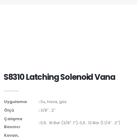
S8310 Latching Solenoid Vana
Uygulama
:
Su, hava, gaz
Ölçü
:
3/8″…2″
Çalışma
:
0,5…16 Bar (3/8”..1”); 0,5…12 Bar (1 1/4”…2”)
Basıncı
Kovan,