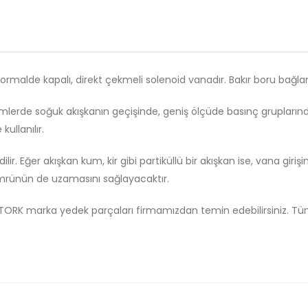
ormalde kapalı, direkt çekmeli solenoid vanadır. Bakır boru bağlantı
mlerde soğuk akışkanın geçişinde, geniş ölçüde basınç grupların
ullanılır.
ilir. Eğer akışkan kum, kir gibi partiküllü bir akışkan ise, vana giriş
ömrünün de uzamasını sağlayacaktır.
TORK marka yedek parçaları firmamızdan temin edebilirsiniz. Tüm 