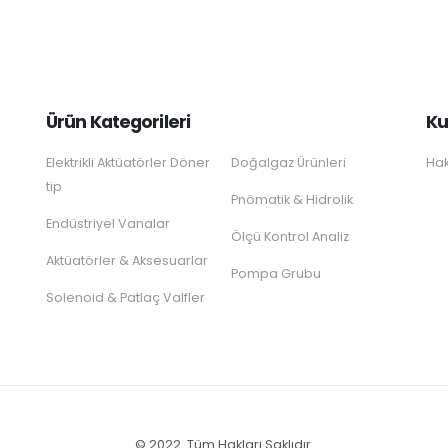
Ürün Kategorileri
Ku
Elektrikli Aktüatörler Döner
Doğalgaz Ürünleri
Hak
tip
Pnömatik & Hidrolik
Endüstriyel Vanalar
Ölçü Kontrol Analiz
Aktüatörler & Aksesuarlar
Pompa Grubu
Solenoid & Patlaç Valfler
© 2022. Tüm Hakları Saklıdır.