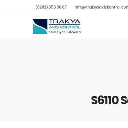
(0282) 653 96 87
info@trakyaakiskontrol.co
S6110 