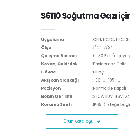
S6110 Soğutma Gazı içi
Uygulama
:
CFH, HCFC, HFC, S
Ölçü
:
1/4″…7/8″
Çalışma Basıncı
:
0…30 Bar (ölçüye g
Kovan, Çekirdek
:
Paslanmaz Çelik
Gövde
:
Pirinç
Akışkan Sıcaklığı
:
-30°C…105 °C
Pozisyon
:
Normalde Kapalı
Bobin Gerilimi
:
230V, 110V, 48V, 24
Koruma Sınıfı
:
IP65 ( isteğe bağlı
Ürün Kataloğu