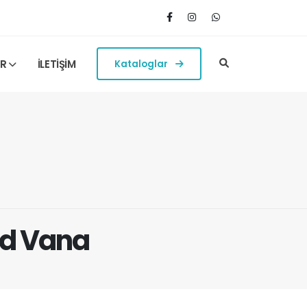
ER
İLETİŞİM
Kataloglar
id Vana