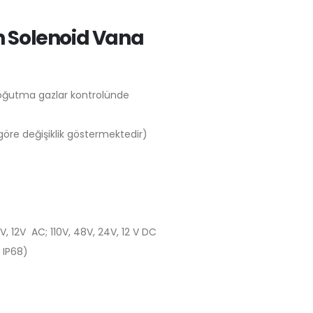
n Solenoid Vana
oğutma gazlar kontrolünde
öre değişiklik göstermektedir)
V, 12V AC; 110V, 48V, 24V, 12 V DC
 IP68)