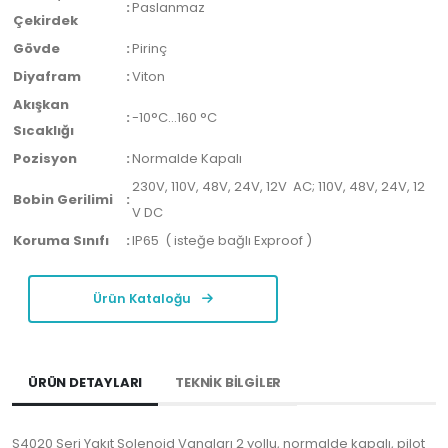
:
Paslanmaz
Çekirdek
Gövde
:
Pirinç
Diyafram
:
Viton
Akışkan
:
-10°C…160 °C
Sıcaklığı
Pozisyon
:
Normalde Kapalı
230V, 110V, 48V, 24V, 12V AC; 110V, 48V, 24V, 12
Bobin Gerilimi
:
V DC
Koruma Sınıfı
:
IP65 ( isteğe bağlı Exproof )
Ürün Kataloğu
ÜRÜN DETAYLARI
TEKNİK BİLGİLER
S4020 Seri Yakıt Solenoid Vanaları 2 yollu, normalde kapalı, pilot