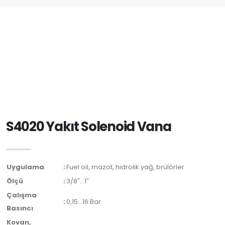
S4020 Yakıt Solenoid Vana
Uygulama
:
Fuel oil, mazot, hidrolik yağ, brülörler
Ölçü
:
3/8″…1″
Çalışma
:
0,15…16 Bar
Basıncı
Kovan,