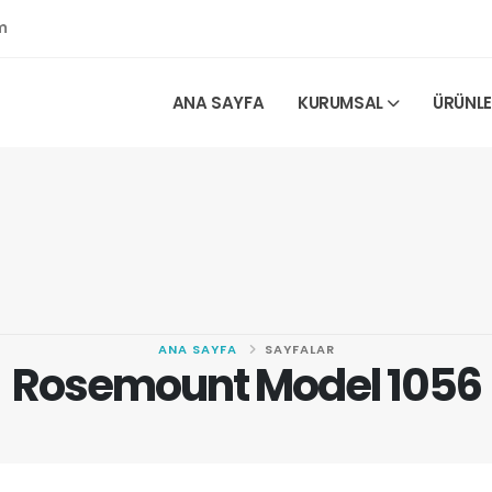
m
ANA SAYFA
KURUMSAL
ÜRÜNL
ANA SAYFA
SAYFALAR
Rosemount Model 1056