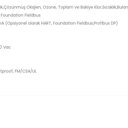
nlik,Çözünmüş Oksjien, Ozone, Toplam ve Bakiye Klor,Sıcaklık,Bulan
 Foundation Fieldbus
 mA (Opsiyonel olarak HART, Foundation Fieldbus,Profibus DP)
0 Vac
tproof, FM/CSA/UL