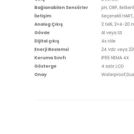
Bağlanabilen Sensörler
pH, ORP, İletke
İletişim
Seçenekli HART,
Analog Çıkış
2 telli, 2×4-20
Gövde
Al veya SS
Dijital çıkış
4x röle
Enerji Beslemsi
24 Vdc veya 22
Koruma Sınıfı
IP65 NEMA 4X
Gösterge
4 satır LCD
Onay
Waterproof,Dus