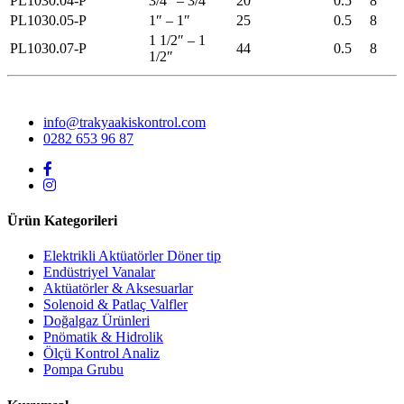
PL1030.04-P
3/4″ – 3/4″
20
0.5
8
PL1030.05-P
1″ – 1″
25
0.5
8
1 1/2″ – 1
PL1030.07-P
44
0.5
8
1/2″
info@trakyaakiskontrol.com
0282 653 96 87
Ürün Kategorileri
Elektrikli Aktüatörler Döner tip
Endüstriyel Vanalar
Aktüatörler & Aksesuarlar
Solenoid & Patlaç Valfler
Doğalgaz Ürünleri
Pnömatik & Hidrolik
Ölçü Kontrol Analiz
Pompa Grubu