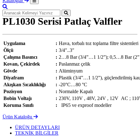
Kataloglar
PL1030 Serisi Patlaç Valfler
Uygulama
:
Hava, torbalı toz toplama filtre sistemleri
Ölçü
:
3/4″..3″
Çalışma Basıncı
:
2…8 Bar (3/4”…1 1/2”); 0,5…8 Bar (2
Kovan, Çekirdek
:
Paslanmaz çelik
Gövde
:
Alüminyum
Diyafram
:
Plastik (3/4”…1 1/2”), güçlendirilmiş k
Akışkan Sıcaklıklığı
:
-20°C…80 °C
Pozisyon
:
Normalde Kapalı
Bobin Voltajı
:
230V, 110V , 48V, 24V , 12V AC ; 110
Koruma Sınıfı
:
IP65 ve exproof modeller
Ürün Kataloğu
ÜRÜN DETAYLARI
TEKNİK BİLGİLER