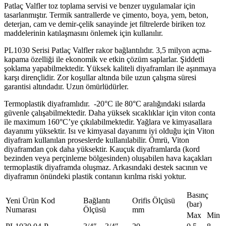
Patlaç Valfler toz toplama servisi ve benzer uygulamalar için
tasarlanmıştır. Termik santrallerde ve çimento, boya, yem, beton,
deterjan, cam ve demir-çelik sanayinde jet filtrelerde biriken toz
maddelerinin katılaşmasını önlemek için kullanılır.
PL1030 Serisi Patlaç Valfler rakor bağlantılıdır. 3,5 milyon açma-
kapama özelliği ile ekonomik ve etkin çözüm saplarlar. Şiddetli
şoklama yapabilmektedir. Yüksek kaliteli diyaframları ile aşınmaya
karşı dirençlidir. Zor koşullar altında bile uzun çalışma süresi
garantisi altındadır. Uzun ömürlüdürler.
Termoplastik diyaframlıdır. -20°C ile 80°C aralığındaki ısılarda
güvenle çalışabilmektedir. Daha yüksek sıcaklıklar için viton conta
ile maximum 160°C’ye çıkılabilmektedir. Yağlara ve kimyasallara
dayanımı yüksektir. Isı ve kimyasal dayanımı iyi olduğu için Viton
diyafram kullanılan proseslerde kullanılabilir. Ömrü, Viton
diyaframdan çok daha yüksektir. Kauçuk diyaframlarda (kord
bezinden veya perçinleme bölgesinden) oluşabilen hava kaçakları
termoplastik diyaframda oluşmaz. Arkasındaki destek sacının ve
diyaframın önündeki plastik contanın kırılma riski yoktur.
Basınç
Yeni Ürün Kod
Bağlantı
Orifis Ölçüsü
(bar)
Numarası
Ölçüsü
mm
Max
Min