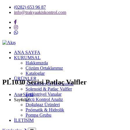
(0282) 653 96 87
info@trakyaakiskontrol.com
ANA SAYFA
KURUMSAL
Hakkımızda
Çözüm Ortaklarımız
Kataloglar
ÜRÜNLER
PL1030 Serisi Patlaç Valfler
Aktüatörler & Aksesuarlar
Solenoid & Patlaç Valfler
Endüstriyel Vanalar
Ana Sayfa
Ölçü Kontrol Analiz
Sayfalar
Doğalgaz Ürünleri
Pnömatik & Hidrolik
Pompa Grubu
İLETİŞİM