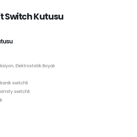
it Switch Kutusu
utusu
siyon, Elektrostatik Boyalı
kanik switchli
ximity switchli
ı