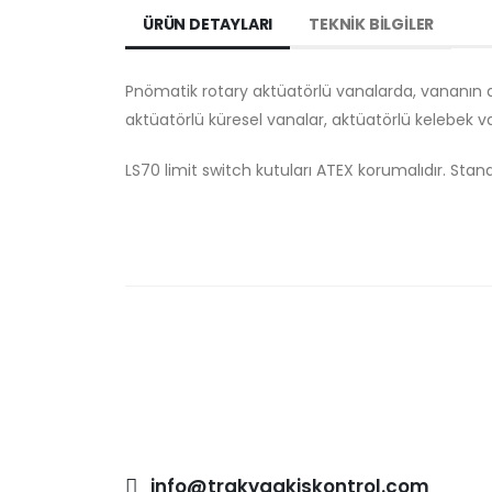
ÜRÜN DETAYLARI
TEKNİK BİLGİLER
Pnömatik rotary aktüatörlü vanalarda, vananın açı
aktüatörlü küresel vanalar, aktüatörlü kelebek v
LS70 limit switch kutuları ATEX korumalıdır. Standar
info@trakyaakiskontrol.com