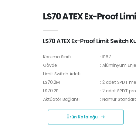
LS70 ATEX Ex-Proof Lim
LS70 ATEX Ex-Proof Limit Switch K
Koruma Sınıfı
: IP67
Gövde
: Alüminyum Enjek
Limit Switch Adeti
LS70.2M
: 2 adet SPDT me
LS70.2P
: 2 adet SPDT pro
Aktüatör Bağlantı
: Namur Standard
Ürün Kataloğu