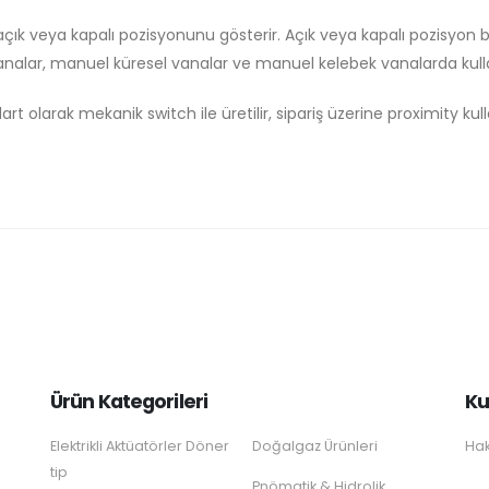
k veya kapalı pozisyonunu gösterir. Açık veya kapalı pozisyon bilgi
analar, manuel küresel vanalar ve manuel kelebek vanalarda kullan
t olarak mekanik switch ile üretilir, sipariş üzerine proximity kulla
Ürün Kategorileri
Ku
Elektrikli Aktüatörler Döner
Doğalgaz Ürünleri
Hak
tip
Pnömatik & Hidrolik