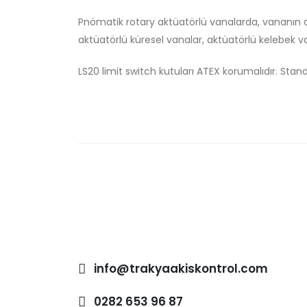
Pnömatik rotary aktüatörlü vanalarda, vananın açı
aktüatörlü küresel vanalar, aktüatörlü kelebek v
LS20 limit switch kutuları ATEX korumalıdır. Standar
info@trakyaakiskontrol.com
0282 653 96 87