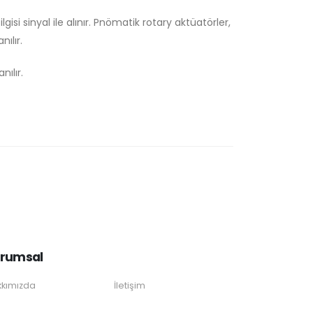
si sinyal ile alınır. Pnömatik rotary aktüatörler,
ılır.
nılır.
rumsal
kımızda
İletişim