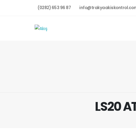
(0282) 653 96 87
info@trakyaakiskontrol.co
LS20 AT