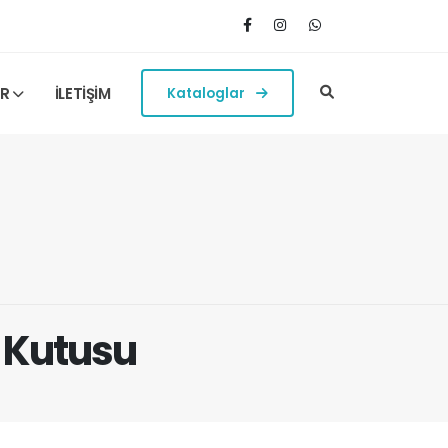
ER
İLETİŞİM
Kataloglar
h Kutusu