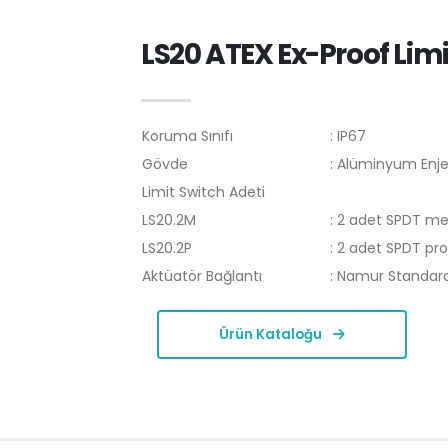
LS20 ATEX Ex-Proof Lim
Koruma Sınıfı
: IP67
Gövde
: Alüminyum Enjek
Limit Switch Adeti
LS20.2M
: 2 adet SPDT me
LS20.2P
: 2 adet SPDT pro
Aktüatör Bağlantı
: Namur Standard
Ürün Kataloğu