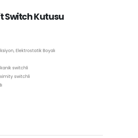
it Switch Kutusu
siyon, Elektrostatik Boyalı
kanik switchli
ximity switchli
ı