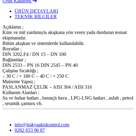
Ürün Kataloğu
ÜRÜN DETAYLARI
TEKNİK BİLGİLER
Açıklama ;
Küre ve mil yardımıyla akışkana yön veren yada durduran tesisat
ekipmanıdır.
Bütün akışkan ve sistemlerde kullanılabilir.
Boyutlar ;
DIN 3202.F4 / DN 15 – DN 100
Bağlantılar ;
DIN 2533 – PN 16 DIN 2545 – PN 40
Çalışma Sıcaklığı ;
– 30 C / + 180 C – 40 C / + 250 C
Malzeme Yapısı ;
PASLANMAZ ÇELİK – AISI 304 / AISI 316
Kullanım Alanları ;
Su ve buhar hatları , basınçlı hava , LPG-LNG hatları , asfalt , petrol
, seramik çamuru vb.
info@trakyaakiskontrol.com
0282 653 96 87