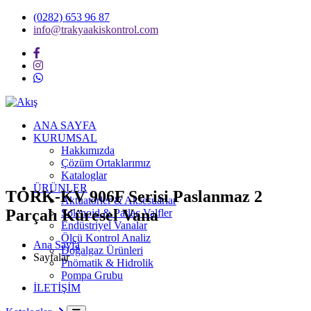
(0282) 653 96 87
info@trakyaakiskontrol.com
ANA SAYFA
KURUMSAL
Hakkımızda
Çözüm Ortaklarımız
Kataloglar
ÜRÜNLER
TORK-KV 906F Serisi Paslanmaz 2
Aktüatörler & Aksesuarlar
Parçalı Küresel Vana
Solenoid & Patlaç Valfler
Endüstriyel Vanalar
Ölçü Kontrol Analiz
Ana Sayfa
Doğalgaz Ürünleri
Sayfalar
Pnömatik & Hidrolik
Pompa Grubu
İLETİŞİM