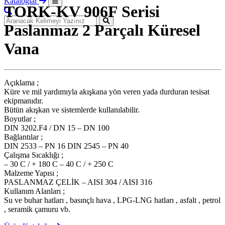
Kataloglar
TORK-KV 906F Serisi
Paslanmaz 2 Parçalı Küresel
Vana
Açıklama ;
Küre ve mil yardımıyla akışkana yön veren yada durduran tesisat
ekipmanıdır.
Bütün akışkan ve sistemlerde kullanılabilir.
Boyutlar ;
DIN 3202.F4 / DN 15 – DN 100
Bağlantılar ;
DIN 2533 – PN 16 DIN 2545 – PN 40
Çalışma Sıcaklığı ;
– 30 C / + 180 C – 40 C / + 250 C
Malzeme Yapısı ;
PASLANMAZ ÇELİK – AISI 304 / AISI 316
Kullanım Alanları ;
Su ve buhar hatları , basınçlı hava , LPG-LNG hatları , asfalt , petrol
, seramik çamuru vb.