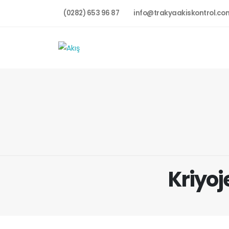
(0282) 653 96 87
info@trakyaakiskontrol.co
Kriyoj