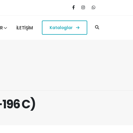
ER
İLETİŞİM
Kataloglar
-196 C)