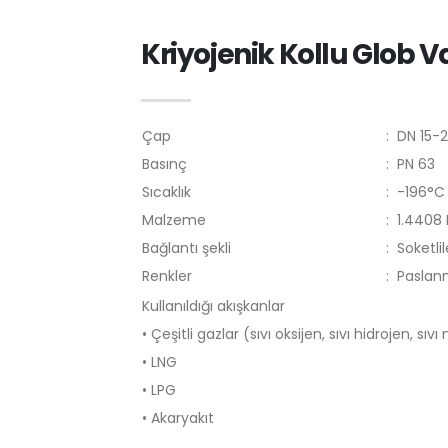
Kriyojenik Kollu Glob V
Çap
:
DN 15-2
Basınç
:
PN 63
Sıcaklık
:
-196°C
Malzeme
:
1.4408
Bağlantı şekli
:
Soketli
Renkler
:
Paslan
Kullanıldığı akışkanlar
• Çeşitli gazlar (sıvı oksijen, sıvı hidrojen, sıvı 
• LNG
• LPG
• Akaryakıt