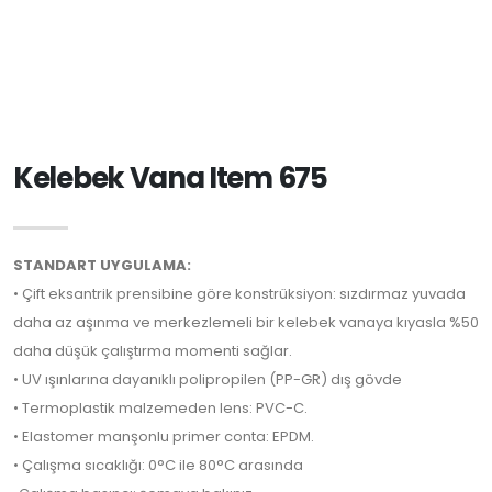
Kelebek Vana Item 675
STANDART UYGULAMA:
• Çift eksantrik prensibine göre konstrüksiyon: sızdırmaz yuvada
daha az aşınma ve merkezlemeli bir kelebek vanaya kıyasla %50
daha düşük çalıştırma momenti sağlar.
• UV ışınlarına dayanıklı polipropilen (PP-GR) dış gövde
• Termoplastik malzemeden lens: PVC-C.
• Elastomer manşonlu primer conta: EPDM.
• Çalışma sıcaklığı: 0°C ile 80°C arasında