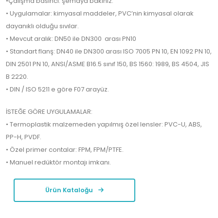
•Çalışma basıncı: şemaya bakınız.
• Uygulamalar: kimyasal maddeler, PVC’nin kimyasal olarak
dayanıklı olduğu sıvılar.
• Mevcut aralık: DN50 ile DN300 arası PN10
• Standart flanş: DN40 ile DN300 arası ISO 7005 PN 10, EN 1092 PN 10,
DIN 2501 PN 10, ANSI/ASME B16.5 sınıf 150, BS 1560: 1989, BS 4504, JIS
B 2220.
• DIN / ISO 5211 e göre F07 arayüz.
İSTEĞE GÖRE UYGULAMALAR:
• Termoplastik malzemeden yapılmış özel lensler: PVC-U, ABS,
PP-H, PVDF.
• Özel primer contalar: FPM, FPM/PTFE.
• Manuel redüktör montajı imkanı.
Ürün Kataloğu