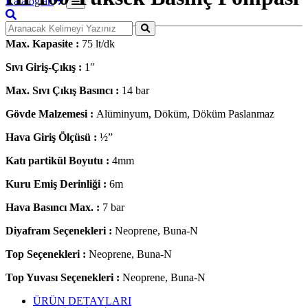
Kataloglar
Max. Kapasite :
75 lt/dk
Sıvı Giriş-Çıkış :
1″
Max. Sıvı Çıkış Basıncı :
14 bar
Gövde Malzemesi :
Alüminyum, Döküm, Döküm Paslanmaz
Hava Giriş Ölçüsü :
½”
Katı partikül Boyutu :
4mm
Kuru Emiş Derinliği :
6m
Hava Basıncı Max. :
7 bar
Diyafram Seçenekleri :
Neoprene, Buna-N
Top Seçenekleri :
Neoprene, Buna-N
Top Yuvası Seçenekleri :
Neoprene, Buna-N
ÜRÜN DETAYLARI