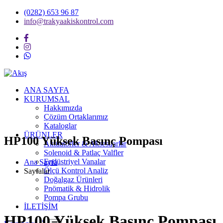
(0282) 653 96 87
info@trakyaakiskontrol.com
ANA SAYFA
KURUMSAL
Hakkımızda
Çözüm Ortaklarımız
Kataloglar
ÜRÜNLER
HP100 Yüksek Basınç Pompası
Aktüatörler & Aksesuarlar
Solenoid & Patlaç Valfler
Endüstriyel Vanalar
Ana Sayfa
Ölçü Kontrol Analiz
Sayfalar
Doğalgaz Ürünleri
Pnömatik & Hidrolik
Pompa Grubu
İLETİŞİM
HP100 Yüksek Basınç Pompası