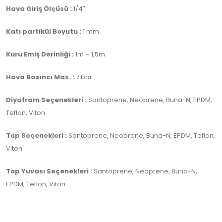
Hava Giriş Ölçüsü :
1/4″
Katı partikül Boyutu :
1 mm
Kuru Emiş Derinliği :
1m – 1,5m
Hava Basıncı Max. :
7 bar
Diyafram Seçenekleri :
Santoprene, Neoprene, Buna-N, EPDM,
Teflon, Viton
Top Seçenekleri :
Santoprene, Neoprene, Buna-N, EPDM, Teflon,
Viton
Top Yuvası Seçenekleri :
Santoprene, Neoprene, Buna-N,
EPDM, Teflon, Viton