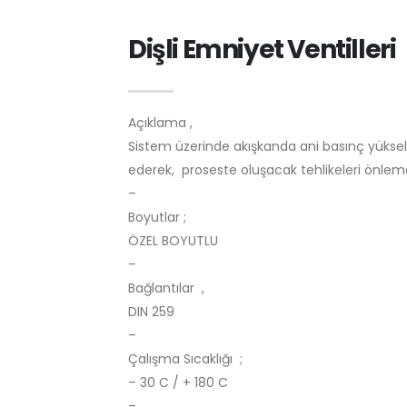
Dişli Emniyet Ventilleri
Açıklama ,
Sistem üzerinde akışkanda ani basınç yükselm
ederek, proseste oluşacak tehlikeleri önle
–
Boyutlar ;
ÖZEL BOYUTLU
–
Bağlantılar ,
DIN 259
–
Çalışma Sıcaklığı ;
– 30 C / + 180 C
–