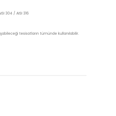
I 304 / AISI 316
bileceği tesisatların tümünde kullanılabilir.