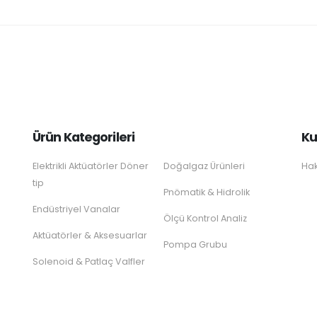
Ürün Kategorileri
Ku
Elektrikli Aktüatörler Döner
Doğalgaz Ürünleri
Hak
tip
Pnömatik & Hidrolik
Endüstriyel Vanalar
Ölçü Kontrol Analiz
Aktüatörler & Aksesuarlar
Pompa Grubu
Solenoid & Patlaç Valfler