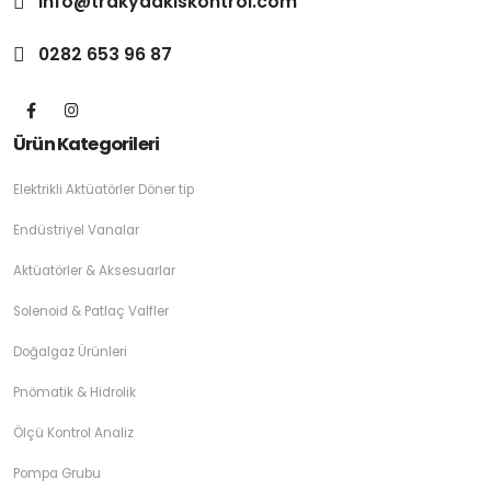
info@trakyaakiskontrol.com
0282 653 96 87
Ürün Kategorileri
Elektrikli Aktüatörler Döner tip
Endüstriyel Vanalar
Aktüatörler & Aksesuarlar
Solenoid & Patlaç Valfler
Doğalgaz Ürünleri
Pnömatik & Hidrolik
Ölçü Kontrol Analiz
Pompa Grubu