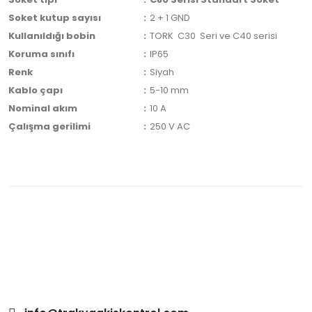
Soket kutup sayısı
:
2 + 1 GND
Kullanıldığı bobin
:
TORK C30 Seri ve C40 serisi
Koruma sınıfı
:
IP65
Renk
:
Siyah
Kablo çapı
:
5-10 mm
Nominal akım
:
10 A
Çalışma gerilimi
:
250 V AC