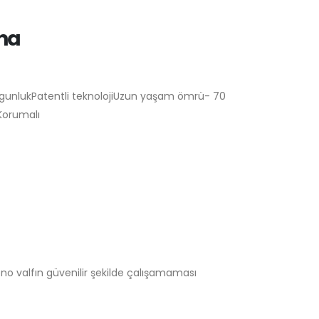
ana
ygunlukPatentli teknolojiUzun yaşam ömrü- 70
Korumalı
veno valfın güvenilir şekilde çalışamaması