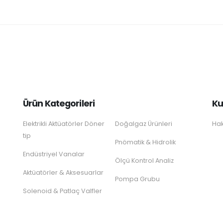
Ürün Kategorileri
Ku
Elektrikli Aktüatörler Döner
Doğalgaz Ürünleri
Hak
tip
Pnömatik & Hidrolik
Endüstriyel Vanalar
Ölçü Kontrol Analiz
Aktüatörler & Aksesuarlar
Pompa Grubu
Solenoid & Patlaç Valfler