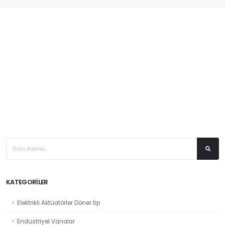
S2/529 Serisi Yüksek Basınç Solenoid Vana
KATEGORİLER
Elektrikli Aktüatörler Döner tip
Endüstriyel Vanalar