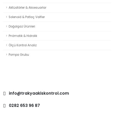
Aktüatörler & Aksesuarlar
Solenoid & Patlaç Valfler
S1013 ve S1014 Genel Maksat Solenoid Vana
Doğalgaz Ürünleri
Pnömatik & Hidrolik
Ölçü Kontrol Analiz
Pompa Grubu
S9183 ve S9112 Genel Maksat Solenoid Vana
info@trakyaakiskontrol.com
0282 653 96 87